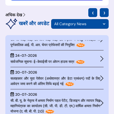
भविष्य के क्षितिज है।
06-08-2026
एनएलयू दिल्ली में डी. पी. आई. आई. टी. और संबद्ध वेबसाइटों पर
‹
›
अधिक देखें
पूर्णकालिक आई. पी. आर. चेयर प्रोफेसरों की नियुक्ति
खबरें और अपडेट
05-08-2026
डी. पी. आई. आई. टी. और आई. आई. टी. रुड़की में संबद्ध वेबसाइटों पर
पूर्णकालिक आई. पी. आर. चेयर प्रोफेसरों की नियुक्ति
24-07-2026
सार्वजनिक सूचनाः ई-केवाईसी पर ओपन हाउस सत्र
20-07-2026
सलाहकार और युवा पेशेवर (अर्थशास्त्र और डेटा प्रबंधन) पदों के लिए
आवेदन जमा करने की अंतिम तिथि बढ़ाई गई
20-07-2026
सी. बी. यू. के नेतृत्व में क्षमता निर्माण पहल पेटेंट, डिजाइन और व्यापार चिह्न
महानियंत्रक का कार्यालय (सी. जी. पी. डी. टी. एम.) वार्षिक क्षमता निर्माण
योजना (ए. सी. बी. पी. 2.0)