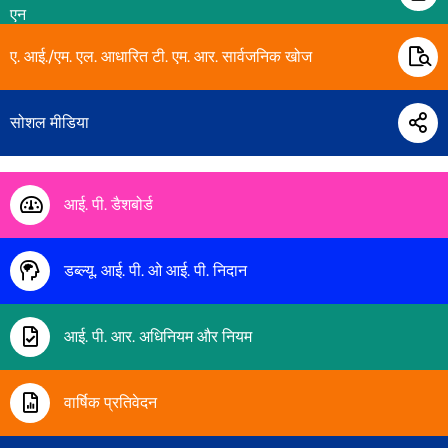
एन
ए. आई./एम. एल. आधारित टी. एम. आर. सार्वजनिक खोज
सोशल मीडिया
आई. पी. डैशबोर्ड
डब्ल्यू. आई. पी. ओ आई. पी. निदान
आई. पी. आर. अधिनियम और नियम
वार्षिक प्रतिवेदन