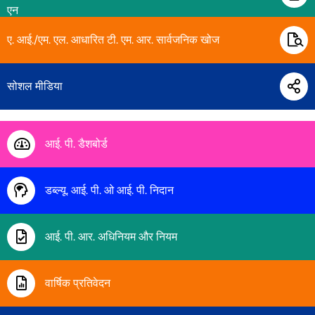
एन
ए. आई./एम. एल. आधारित टी. एम. आर. सार्वजनिक खोज
सोशल मीडिया
आई. पी. डैशबोर्ड
डब्ल्यू. आई. पी. ओ आई. पी. निदान
आई. पी. आर. अधिनियम और नियम
वार्षिक प्रतिवेदन