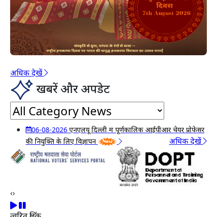
अधिक देखें
खबरें और अपडेट
06-08-2026
एनएलयू दिल्ली में पूर्णकालिक आईपीआर चेयर प्रोफेसर
अधिक देखें
की नियुक्ति के लिए विज्ञापन
05-08-2026
Advertisement for Appointment of Full
Time IPR Chair Professor at IIT Roorkee
24-07-2026
PUBLIC NOTICE : Open House Session on
e-KYC
‹
›
20-07-2026
Extension of Last Date for Submission of
Applications for Consultant and Young Professional
त्वरित लिंक