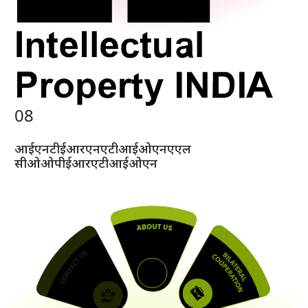
0
8
आई
एन
टी
ई
आर
एन
ए
टी
आई
ओ
एन
ए
एल
सी
ओ
ओ
पी
ई
आर
ए
टी
आई
ओ
एन