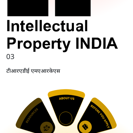
0
3
टी
आर
ए
डी
ई
एम
ए
आर
के
एस