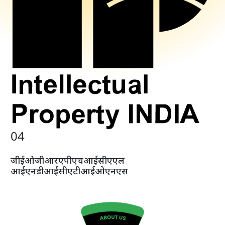
0
4
जी
ई
ओ
जी
आर
ए
पी
एच
आई
सी
ए
एल
आई
एन
डी
आई
सी
ए
टी
आई
ओ
एन
एस