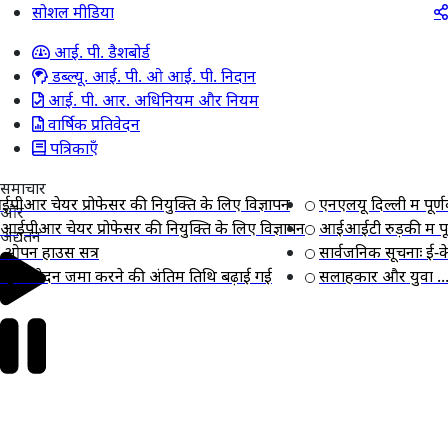
सोशल मीडिया
आई. पी. डैशबोर्ड
डब्ल्यू. आई. पी. ओ आई. पी. निदान
आई. पी. आर. अधिनियम और नियम
वार्षिक प्रतिवेदन
पत्रिकाएँ
समाचार
्रोफेसर की नियुक्ति के लिए विज्ञापन
एनएलयू दिल्ली में पूर्णकालिक आईप
और
प्रोफेसर की नियुक्ति के लिए विज्ञापन
आईआईटी रुड़की में पूर्णकालिक आई
अद्यतन
सत्र
सार्वजनिक सूचनाः ई-केवाईसी पर 
जमा करने की अंतिम तिथि बढ़ाई गई
सलाहकार और युवा .......... के ल
RTI