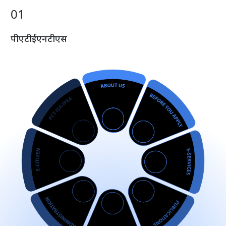
0
1
पी
ए
टी
ई
एन
टी
एस