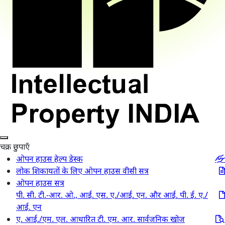
चक्र छुपाएँ
ओपन हाउस हेल्प डेस्क
लोक शिकायतों के लिए ओपन हाउस वीसी सत्र
ओपन हाउस सत्र
पी. सी. टी.-आर. ओ., आई. एस. ए./आई. एन. और आई. पी. ई. ए./
आई. एन
ए. आई./एम. एल. आधारित टी. एम. आर. सार्वजनिक खोज