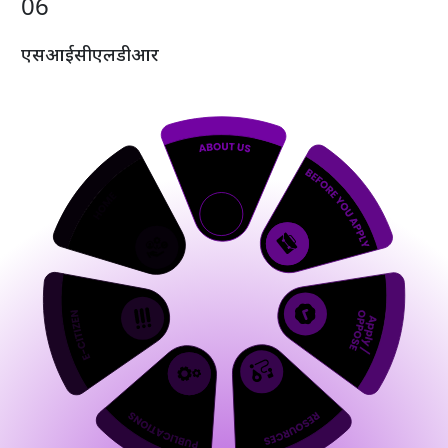
0
6
एस
आई
सी
एल
डी
आर