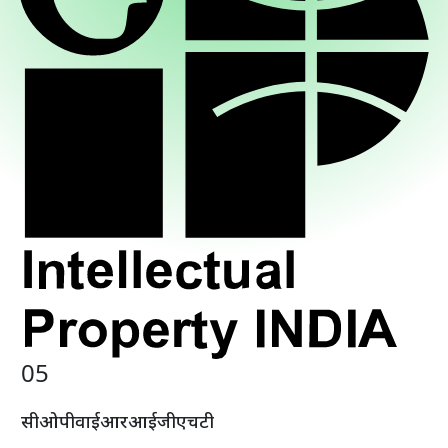
0
5
सी
ओ
पी
वाई
आर
आई
जी
एच
टी