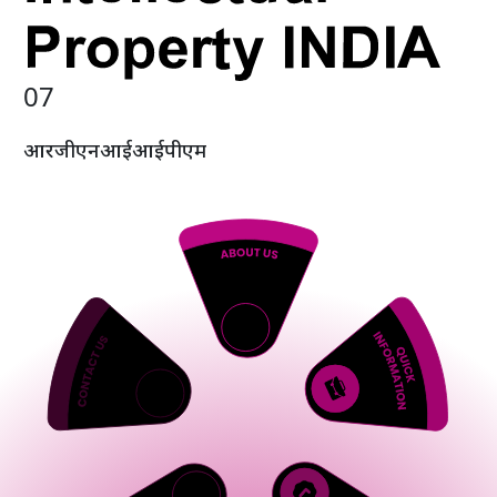
0
7
आर
जी
एन
आई
आई
पी
एम