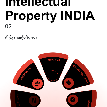
0
2
डी
ई
एस
आई
जी
एन
एस